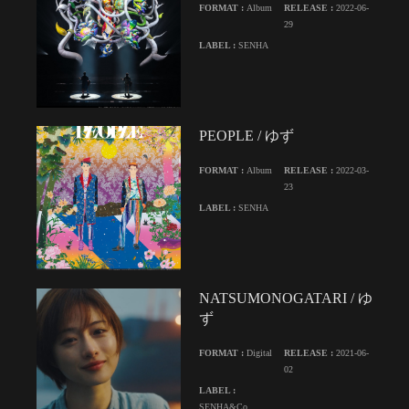
FORMAT :
Album
RELEASE :
2022-06-
29
LABEL :
SENHA
PEOPLE / ゆず
FORMAT :
Album
RELEASE :
2022-03-
23
LABEL :
SENHA
NATSUMONOGATARI / ゆ
ず
FORMAT :
Digital
RELEASE :
2021-06-
02
LABEL :
SENHA&Co.