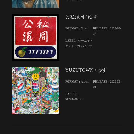
公私混同 / ゆず
FORMAT :
Other
RELEASE :
2020-08-
17
LABEL :
セーニャ・
アンド・カンパニー
YUZUTOWN / ゆず
FORMAT :
Album
RELEASE :
2020-03-
04
LABEL :
SENHA&Co.