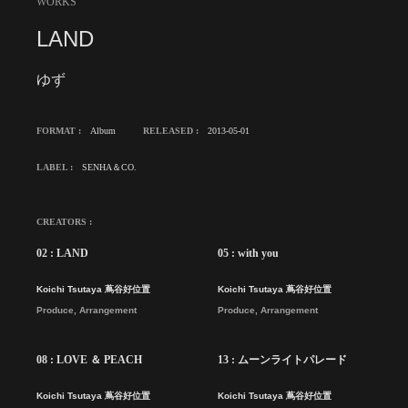
WORKS
LAND
ゆず
FORMAT :
Album
RELEASED :
2013-05-01
LABEL :
SENHA＆CO.
CREATORS :
02 : LAND
05 : with you
Koichi Tsutaya 蔦谷好位置
Koichi Tsutaya 蔦谷好位置
Produce, Arrangement
Produce, Arrangement
08 : LOVE ＆ PEACH
13 : ムーンライトパレード
Koichi Tsutaya 蔦谷好位置
Koichi Tsutaya 蔦谷好位置