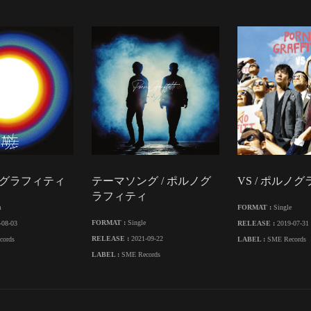
ルノグラフィティ
テーマソング / ポルノグ
VS / ポルノ
ラフィティ
m
FORMAT :
Single
FORMAT :
Single
-08-03
RELEASE :
2019-07-31
RELEASE :
2021-09-22
cords
LABEL :
SME Records
LABEL :
SME Records