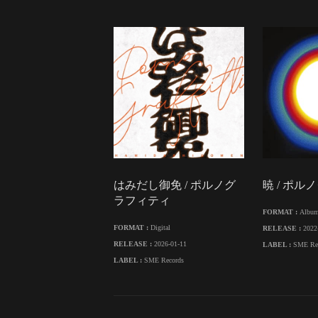
はみだし御免 / ポルノグ
暁 / ポ
ラフィティ
FORMAT :
Albu
FORMAT :
Digital
RELEASE :
2022
RELEASE :
2026-01-11
LABEL :
SME Re
LABEL :
SME Records