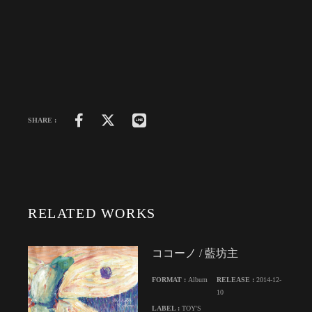
SHARE :
RELATED WORKS
ココーノ / 藍坊主
FORMAT :
Album
RELEASE :
2014-12-
10
LABEL :
TOY'S