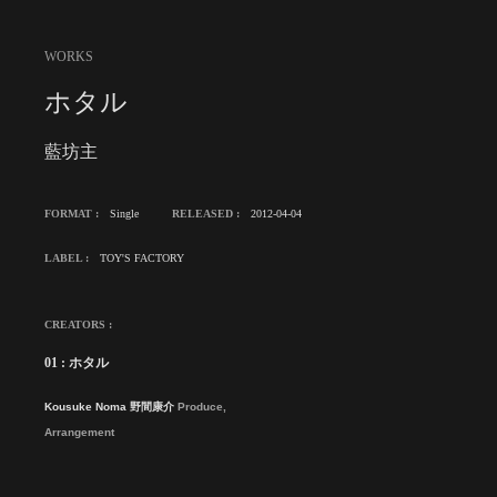
WORKS
ホタル
藍坊主
FORMAT :
Single
RELEASED :
2012-04-04
LABEL :
TOY'S FACTORY
CREATORS :
01 : ホタル
Kousuke Noma 野間康介
Produce,
Arrangement