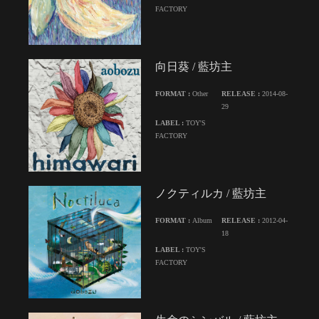
FACTORY
向日葵 / 藍坊主
FORMAT :
Other
RELEASE :
2014-08-
29
LABEL :
TOY'S
FACTORY
ノクティルカ / 藍坊主
FORMAT :
Album
RELEASE :
2012-04-
18
LABEL :
TOY'S
FACTORY