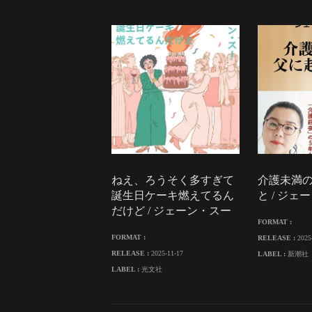
ねえ、ろうそく多すぎて
介護未満
誕生日ケーキ燃えてるん
と / ジェ
だけど / ジェーン・スー
FORMAT :
FORMAT :
RELEASE :
2025
RELEASE :
2025-11-17
LABEL :
新潮社
LABEL :
光文社