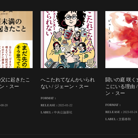
の父に起きたこ
へこたれてなんかいられ
闘いの庭 咲く
ーン・スー
ない / ジェーン・スー
こにいる理由 /
ン・スー
FORMAT :
FORMAT :
-08-20
RELEASE :
2025-01-22
RELEASE :
2023-03-24
LABEL :
中央公論新社
LABEL :
文藝春秋