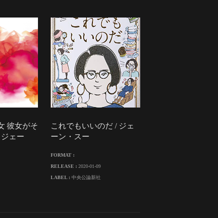
女 彼女がそ
これでもいいのだ / ジェ
 ジェー
ーン・スー
FORMAT :
RELEASE :
2020-01-09
LABEL :
中央公論新社