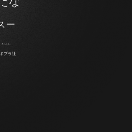
だな
スー
LABEL :
ポプラ社