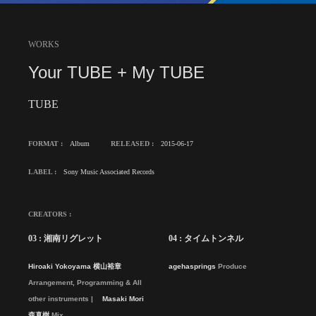
WORKS
Your TUBE + My TUBE
TUBE
FORMAT :
Album
RELEASED :
2015-06-17
LABEL :
Sony Music Associated Records
CREATORS :
03 : 湘南リグレット
04 : タイムトンネル
Hiroaki Yokoyama 横山裕章
agehasprings
Produce
Arrangement, Programming & All
other instruments
Masaki Mori
森真樹
Mix