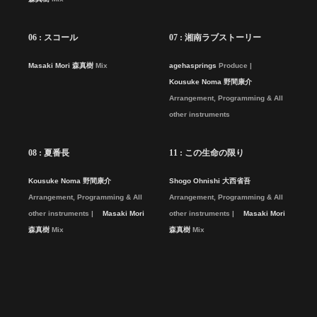
06 : スコール
07 : 湘南ラブストーリー
Masaki Mori 森真樹
Mix
agehasprings
Produce
Kousuke Noma 野間康介
Arrangement, Programming & All
other instruments
08 : 夏番長
11 : この生命の限り
Kousuke Noma 野間康介
Shogo Ohnishi 大西省吾
Arrangement, Programming & All
Arrangement, Programming & All
other instruments
Masaki Mori
other instruments
Masaki Mori
森真樹
Mix
森真樹
Mix