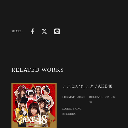
SHARE :
RELATED WORKS
ここにいたこと / AKB48
FORMAT :
Album
RELEASE :
2011-06-
08
LABEL :
KING
RECORDS