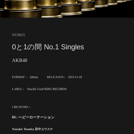
WORKS
0と1の間 No.1 Singles
AKB48
FORMAT :
Album
RELEASED :
2015-11-18
LABEL :
You,Be Cool!/KING RECORDS
CREATORS :
04 : ヘビーローテーション
Yusuke Tanaka 田中ユウスケ