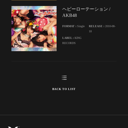
ヘビーローテーション /
AKB48
FORMAT :
Single
RELEASE :
2010-08-
18
LABEL :
KING
RECORDS
BACK TO LIST