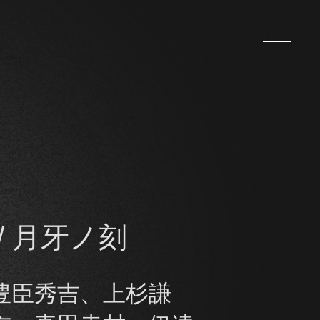
/ 月牙ノ刻
豊臣秀吉、上杉謙