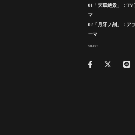
01「天華絶景」：T
マ
02「月牙ノ刻」：ア
ーマ
SHARE :