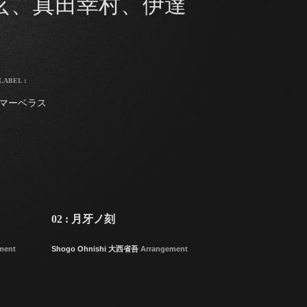
玄、真田幸村、伊達
LABEL :
マーベラス
02 : 月牙ノ刻
ment
Shogo Ohnishi 大西省吾
Arrangement