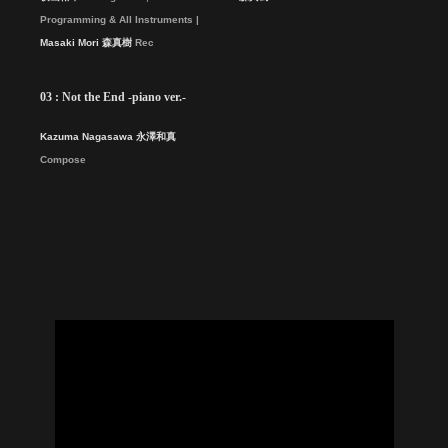
Programming & All Instruments
Masaki Mori 森真樹
Rec
03 : Not the End -piano ver.-
Kazuma Nagasawa 永澤和真
Compose