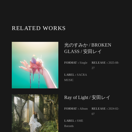
RELATED WORKS
光のすみか / BROKEN
GLASS / 安田レイ
FORMAT :
Single
RELEASE :
2025-08-
27
LABEL :
SACRA
MUSIC
Ray of Light / 安田レイ
FORMAT :
Album
RELEASE :
2024-02-
07
LABEL :
SME
Records