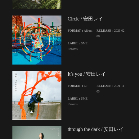
Circle / 安田レイ
FORMAT :
Album
RELEASE :
2023-02-
08
LABEL :
SME
Records
It’s you / 安田レイ
FORMAT :
EP
RELEASE :
2021-11-
03
LABEL :
SME
Records
through the dark / 安田レイ