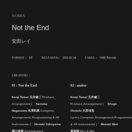
WORKS
Not the End
安田レイ
FORMAT :
EP
RELEASED :
2021-02-24
LABEL :
SME Records
CREATORS :
01 : Not the End
02 : amber
Kenji Tamai 玉井健二
Produce,
Kenji Tamai 玉井健二
Arrangement
Kazuma
Produce,Arrangement
Shogo
Nagasawa 永澤和真
Compose,
Ohnishi 大西省吾
Arrangement, Programming & All
Lyrics,Compose,Arrangement,Programmi
Instruments
Hiroaki Yokoyama
& All instruments
Masaki Mori
横山裕章
Arrangement,
森真樹
Rec & Mix