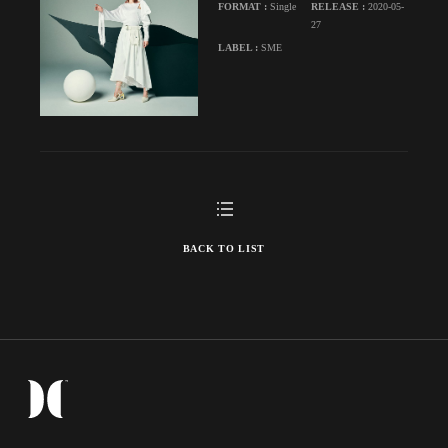
FORMAT :
Single
RELEASE :
2020-05-
27
LABEL :
SME
BACK TO LIST