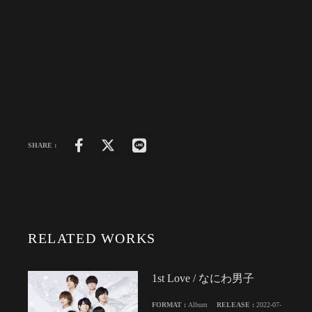
SHARE :
RELATED WORKS
1st Love / なにわ男子
FORMAT :
Album
RELEASE :
2022-07-