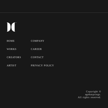
HOME
COMPANY
WORKS
CAREER
CREATORS
CONTACT
ARTIST
PRIVACY POLICY
Copyright ©
agehasprings.
All rights reserved.