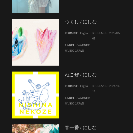
つくし / にしな
FORMAT :
Digital
RELEASE :
2025-02-
05
LABEL :
WARNER
MUSIC JAPAN
ねこぜ / にしな
FORMAT :
Digital
RELEASE :
2024-10-
16
LABEL :
WARNER
MUSIC JAPAN
春一番 / にしな