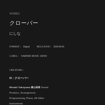
WORKS
クローバー
にしな
FORMAT :
Digital
RELEASED :
2026-06-03
LABEL :
WARNER MUSIC JAPAN
CREATORS :
01 : クローバー
Hiroaki Yokoyama 横山裕章
Sound
Produce, Arrangement,
Programming, Piano, All Other
Instruments