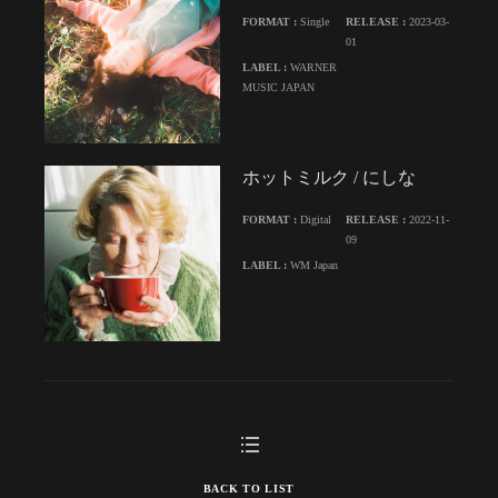
FORMAT :
Single
RELEASE :
2023-03-
01
LABEL :
WARNER
MUSIC JAPAN
ホットミルク / にしな
FORMAT :
Digital
RELEASE :
2022-11-
09
LABEL :
WM Japan
BACK TO LIST