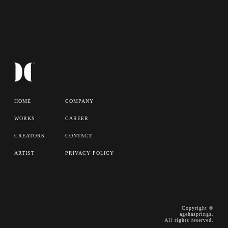
HOME
COMPANY
WORKS
CAREER
CREATORS
CONTACT
ARTIST
PRIVACY POLICY
Copyright ©
agehasprings.
All rights reserved.