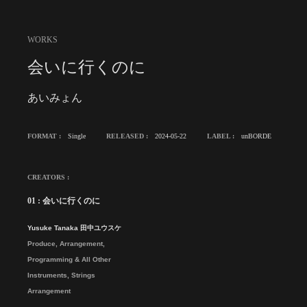
WORKS
会いに行くのに
あいみょん
FORMAT :
Single
RELEASED :
2024-05-22
LABEL :
unBORDE
CREATORS :
01 : 会いに行くのに
Yusuke Tanaka 田中ユウスケ
Produce, Arrangement,
Programming & All Other
Instruments, Strings
Arrangement