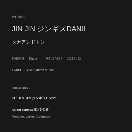
WORKS
JIN JIN ジンギスDAN!!
タカアンドトシ
FORMAT :
Digital
RELEASED :
2023-01-22
LABEL :
YOSHIMOTO MUSIC
CREATORS :
01 : JIN JIN ジンギスDAN!!
Koichi Tsutaya 蔦谷好位置
Produce, Lyrics, Compose